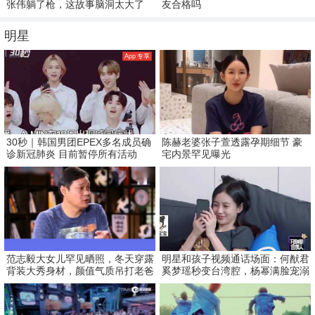
张伟躺了枪，这故事脑洞太大了
友合格吗
明星
App 专享
30秒｜韩国男团EPEX多名成员确
陈赫老婆张子萱透露孕期细节 豪
诊新冠肺炎 目前暂停所有活动
宅内景罕见曝光
范志毅大女儿罕见晒照，冬天穿露
明星和孩子视频通话场面：何猷君
背装大秀身材，颜值气质吊打老爸
奚梦瑶秒变台湾腔，杨幂满脸宠溺