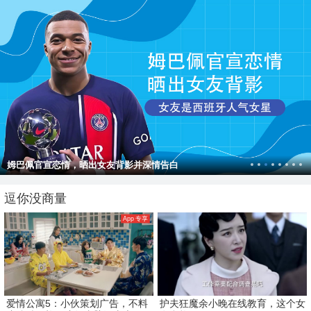
姆巴佩官宣恋情，晒出女友背影并深情告白
逗你没商量
App 专享
爱情公寓5：小伙策划广告，不料
护夫狂魔余小晚在线教育，这个女