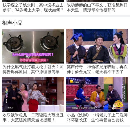
钱学森之子钱永刚，高中没毕业去
战功赫赫的山下奉文，获准见到日
参军，34岁考上大学，现状如何？
本天皇，情形却令他很郁闷
相声小品
为什么燃气灶打着火松手就灭？师
笑声传奇：神偷将兄弟哄睡，再次
傅告诉你原因，其中原理很简单
伸手偷金元宝，老天看不下去了
欢乐饭米粒儿：二范诬陷大范出丑
小品《洗脚》：啃老儿子上门洗脚
事，大范还原情景当场捉赃！
吓坏潘长江，生怕再管自己要钱