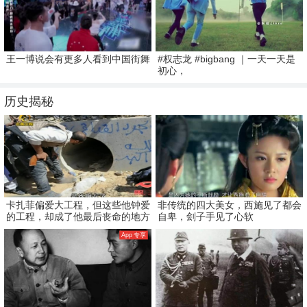
王一博说会有更多人看到中国街舞
#权志龙 #bigbang ｜一天一天是
初心，
历史揭秘
卡扎菲偏爱大工程，但这些他钟爱
非传统的四大美女，西施见了都会
的工程，却成了他最后丧命的地方
自卑，刽子手见了心软
App 专享